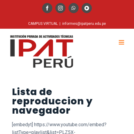
CAMPUS VIRTUAL
|
informes@ipatperu.edu.pe
Lista de
reproduccion y
navegador
[embedyt] https://www.youtube.com/embed?
listType=playlist&list=PLZ5X-