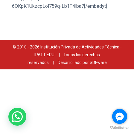
6QKpK1UkzcpLol759q-Lb1T4lba7[/embedyt]
© 2010 -
2026 Institución Privada de Actividades Técnica -
IPAT PERU | Todos los derechos
reservados. | Desarrollado por
SDFware